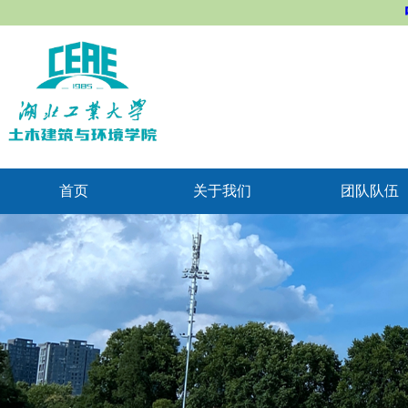
首页
关于我们
团队队伍