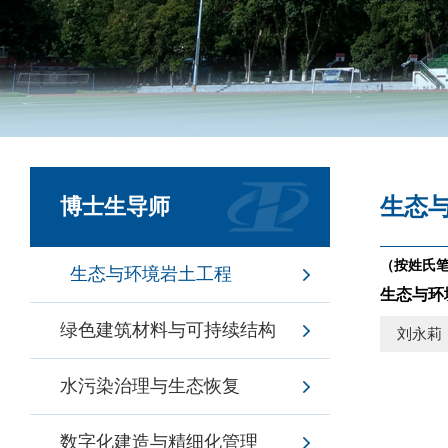
生态
博士生导师
（按姓氏
生态与环境岩土工程
生态与环
绿色建筑材料与可持续结构
刘永莉
水污染治理与生态恢复
数字化建造与精细化管理