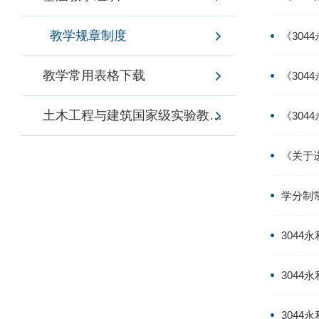
教学规章制度
《30
教学常用表格下载
《30
土木工程与建筑国家级实验教学示范中心
《30
《关于
学分制常
304
304
304