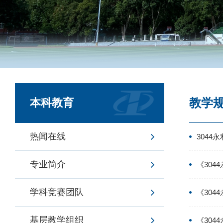
教学
本科教育
热闻在线
304
专业简介
《30
学科竞赛团队
《30
基层教学组织
《30