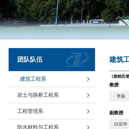
建筑
团队队伍
（按姓氏
建筑工程系
教授
岩土与路桥工程系
李扬
工程管理系
副教授
白应华
防水材料与工程系