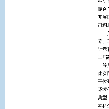
科研
际合
开展
司积
养、
计竞
二届
一等
体赛
平位
环境
典型
本科