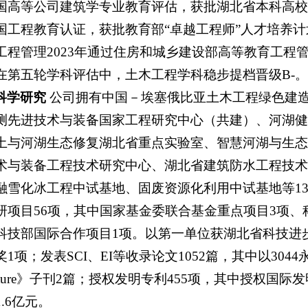
国高等公司建筑学专业教育评估，获批湖北省本科高校“
国工程教育认证，获批教育部“卓越工程师”人才培养
工程管理2023年通过住房和城乡建设部高等教育工程
在第五轮学科评估中，土木工程学科稳步提档晋级B-。
科学研究
公司拥有中国－埃塞俄比亚土木工程绿色建造
测先进技术与装备国家工程研究中心
（
共建）、河湖健
土与河湖生态修复湖北省重点实验室、智慧河湖与生
术与装备工程技术研究中心、湖北省建筑防水工程技
融雪化冰工程中试基地、固废资源化利用中试基地等1
研项目56项，其中国家基金委联合基金重点项目3项、
科技部国际合作项目1项。以第一单位获湖北省科技进
奖1项；发表SCI、EI等收录论文1052篇，其中以304
ature》子刊2篇；授权发明专利455项，其中授权国
.6亿元。