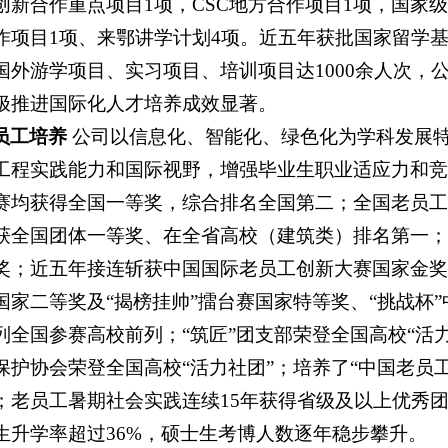
创新合作重点项目1项，CSC地方合作项目1项，国家
作项目1项、来鄂讲学计划4项。近五年获批国家留学基
国外游学项目、实习项目、培训项目达1000余人次，
极推进国际化人才培养成效显著。
员工培养
公司以信息化、智能化、绿色化为学科发展
工程实践能力和国际视野，增强毕业生职业适应力和
赛均获得全国一等奖，综合排名全国第二；全国老员
获全国团体一等奖、在全省高校（建筑类）排名第一；
奖；近五年接连斩获中国国际老员工创新大赛国家金奖
国家二等奖及“揭榜挂帅”擂台赛国家特等奖、“挑战杯
列全国参赛高校前列；“筑匠”团支部荣登全国高校“活力团
保护协会荣登全国高校“活力社团”；培养了“中国老员工
；老员工暑期社会实践连续15年获得省级及以上优秀团
生升学率超过36%，硕士生考博人数逐年稳步攀升。