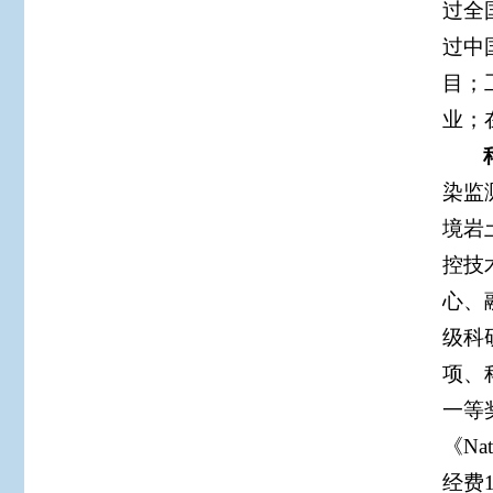
过全
过中
目；
业；
染监
境岩
控技
心、
级科
项、
一等
《N
经费1