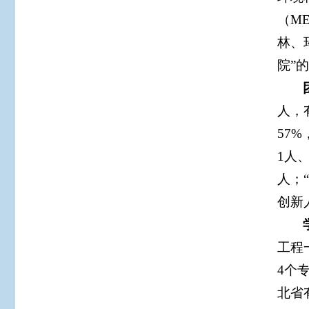
（M
林、
院
”
的
人，
57
1人
人；
创新
工程
4个
北省