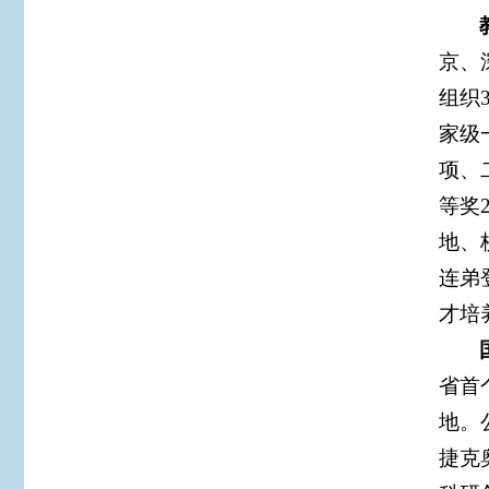
京、
组织
家级
项、
等奖
地、
连弟
才培
省首
地。
捷克