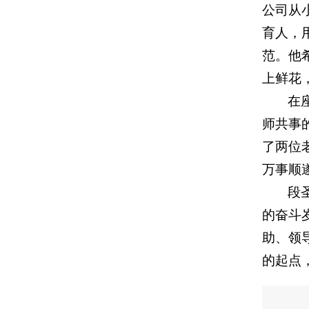
公司从
育人，
范。他
上鲜花
在
师共事
了两位
万事顺
段
的奋斗
助、领
的起点