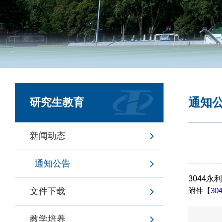
通知
研究生教育
新闻动态
通知公告
​3044
文件下载
附件【
​3
教学培养